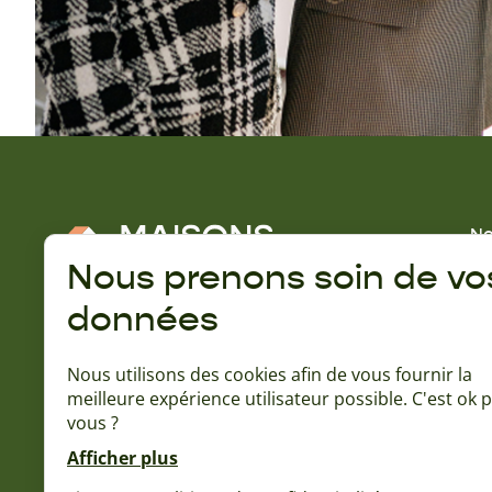
No
No
Nous prenons soin de vo
Gu
données
A 
Rejoignez la communauté Naturéa :
Qu
Nous utilisons des cookies afin de vous fournir la
Ba
meilleure expérience utilisateur possible. C'est ok 
L'
vous ?
15
No
Afficher plus
No