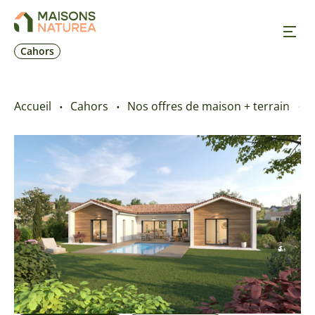
Cahors
Nos inspirations
Accueil
Cahors
Nos offres de maison + terrain
O
Nos réalisations
Nos offres
Prendre RDV
+33 5 65 31 12 87