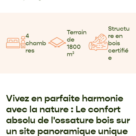
Structu
Terrain
4
re en
de
chamb
bois
1800
res
certifié
m²
e
Vivez en parfaite harmonie
avec la nature : Le confort
absolu de l'ossature bois sur
un site panoramique unique