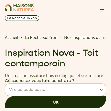
La Roche-sur-Yon
Nos inspirations
Accueil
La Roche-sur-Yon
Nos inspirations de mais
Nos réalisations
Inspiration Nova - Toit
contemporain
Nos offres
Une maison ossature bois écologique et sur-mesure
Prendre RDV
Où souhaitez-vous faire construire ?
Ville ou code postal
+33 2 28 19 62 78
OK