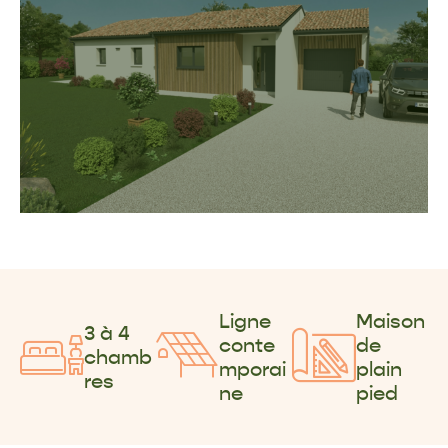
Ligne
Maison
3 à 4
conte
de
chamb
mporai
plain
res
ne
pied