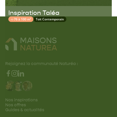
Inspiration Taléa
76 à 100 m²
Toit Contemporain
Rejoignez la communauté Naturéa :
Nos inspirations
Nos offres
Guides & actualités