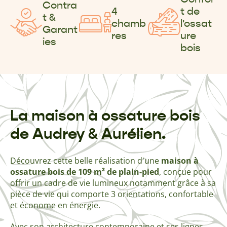
Contra
4
t de
t &
chamb
l'ossat
Garant
res
ure
ies
bois
La maison à ossature bois
de Audrey & Aurélien.
Découvrez cette belle réalisation d'une
maison à
ossature bois de 109 m² de plain-pied
, conçue pour
offrir un cadre de vie lumineux notamment grâce à sa
pièce de vie qui comporte 3 orientations, confortable
et économe en énergie.
Avec son architecture contemporaine et ses lignes