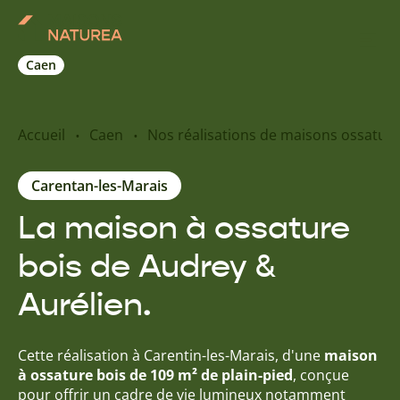
Caen
Nos inspirations
Accueil
Caen
Nos réalisations de maisons ossature
Nos réalisations
Carentan-les-Marais
La maison à ossature
Nos offres
bois de Audrey &
Prendre RDV
Aurélien.
+33 2 31 84 06 85
Cette réalisation à Carentin-les-Marais, d'une
maison
à ossature bois de 109 m² de plain-pied
, conçue
pour offrir un cadre de vie lumineux notamment