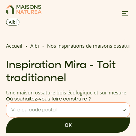
Albi
Nos inspirations
Accueil
Albi
Nos inspirations de maisons ossature 
Nos réalisations
Inspiration Mira - Toit
traditionnel
Nos offres
Une maison ossature bois écologique et sur-mesure.
Prendre RDV
Où souhaitez-vous faire construire ?
Ville ou code postal
+33 5 32 09 70 17
OK