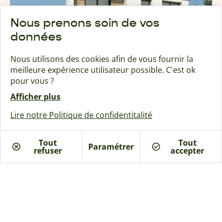
Nous prenons soin de vos
données
Nous utilisons des cookies afin de vous fournir la
meilleure expérience utilisateur possible. C'est ok
pour vous ?
Afficher plus
Lire notre Politique de confidentitalité
Tout
Tout
Paramétrer
refuser
Je suis intéressé
accepter
Inspiration Luma
93 à 105 m²
Toit Traditionnel