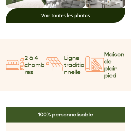
Voir toutes les photos
Maison
2 à 4
Ligne
de
chamb
traditio
plain
res
nnelle
pied
100% personnalisable