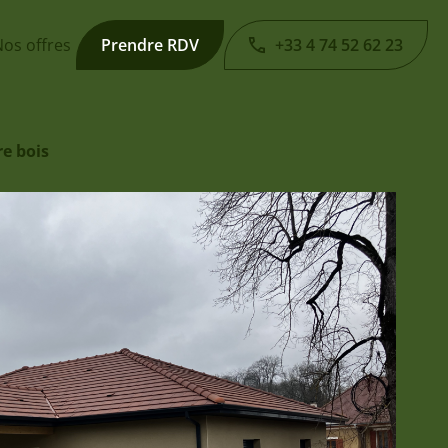
os offres
Prendre RDV
+33 4 74 52 62 23
e bois