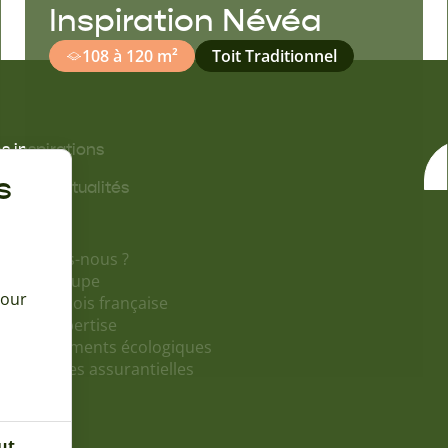
Inspiration Névéa
108 à 120 m²
Toit Traditionnel
s inspirations
s offres
s
ides & actualités
propos
i sommes-nous ?
tinéo Groupe
pour
ossature bois française
 ans d'expertise
s engagements écologiques
s garanties assurantielles
ut