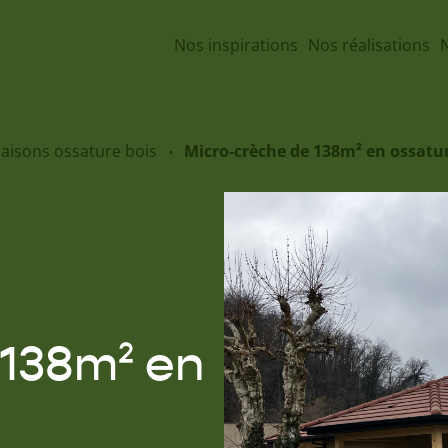
Nos inspirations
Nos réalisations
N
maisons ossature bois
Micro-crèche de 138m² en ossatur
 138m² en