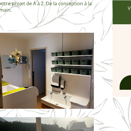
re projet de A à Z. De la conception à la
V
 main.