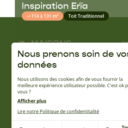
Inspiration Erïa
114 à 131 m²
Toit Traditionnel
No
No
Nous prenons soin de vo
Gu
données
A 
Rejoignez la communauté Naturéa :
Qu
Nous utilisons des cookies afin de vous fournir la
Ba
meilleure expérience utilisateur possible. C'est ok 
L'
vous ?
15
No
Afficher plus
No
Lire notre Politique de confidentitalité
To