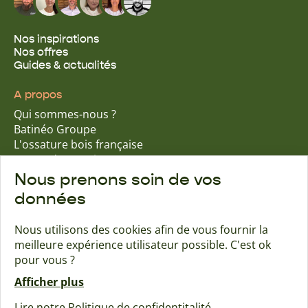
Nos inspirations
Nos offres
Guides & actualités
A propos
Qui sommes-nous ?
Batinéo Groupe
L'ossature bois française
15 ans d'expertise
Nos engagements écologiques
Nous prenons soin de vos
Nos garanties assurantielles
données
Nous utilisons des cookies afin de vous fournir la
meilleure expérience utilisateur possible. C'est ok
Trouver une agence
Contact
pour vous ?
Afficher plus
Maisons Naturéa
Lire notre Politique de confidentitalité