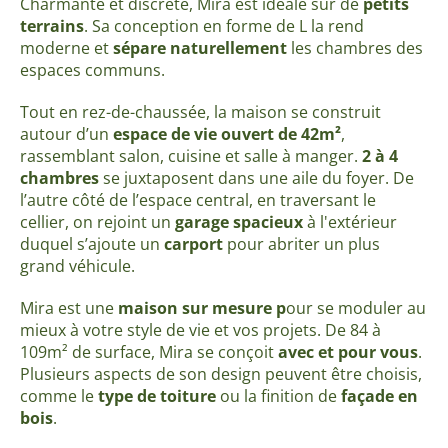
Charmante et discrète, Mira est idéale sur de
petits
terrains
.
Sa conception en forme de L la rend
moderne et
sépare naturellement
les chambres des
espaces communs.
Tout en rez-de-chaussée, la maison se construit
autour d’un
espace de vie ouvert de 42m²
,
rassemblant salon, cuisine et salle à manger.
2 à 4
chambres
se juxtaposent dans une aile du foyer. De
l’autre côté de l’espace central, en traversant le
cellier, on rejoint un
garage spacieux
à l'extérieur
duquel s’ajoute un
carport
pour abriter un plus
grand véhicule.
Mira est une
maison sur mesure p
our se moduler au
mieux à votre style de vie et vos projets. De 84 à
109m² de surface, Mira se conçoit
avec et pour vous
.
Plusieurs aspects de son design peuvent être choisis,
comme le
type de toiture
ou la finition de
façade en
bois
.