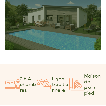
Maison
2 à 4
Ligne
de
chamb
traditio
plain
res
nnelle
pied