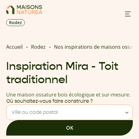
Rodez
Nos inspirations
Accueil
Rodez
Nos inspirations de maisons ossatu
Nos réalisations
Inspiration Mira - Toit
traditionnel
Nos offres
Une maison ossature bois écologique et sur-mesure.
Prendre RDV
Où souhaitez-vous faire construire ?
Ville ou code postal
+33 5 65 73 17 33
OK