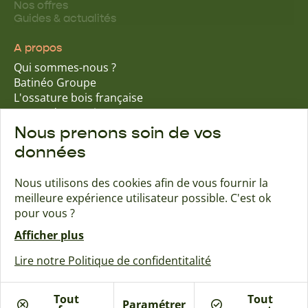
Nos offres
Guides & actualités
A propos
Qui sommes-nous ?
Batinéo Groupe
L'ossature bois française
15 ans d'expertise
Nos engagements écologiques
Nous prenons soin de vos
Nos garanties assurantielles
données
Nous utilisons des cookies afin de vous fournir la
meilleure expérience utilisateur possible. C'est ok
Trouver une agence
Contact
pour vous ?
Afficher plus
Maisons Naturéa
Lire notre Politique de confidentitalité
Créé avec passion par Pure illusion
Mentions légales
Politique de confidentialité
Tout
Tout
Paramétrer
Plan de site de Maisons Naturéa