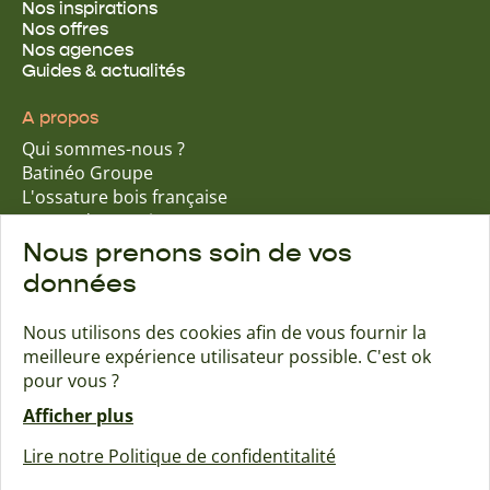
Nos inspirations
Nos offres
Nos agences
Guides & actualités
A propos
Qui sommes-nous ?
Batinéo Groupe
L'ossature bois française
15 ans d'expertise
Nos engagements écologiques
Nous prenons soin de vos
Nos garanties assurantielles
données
Nous utilisons des cookies afin de vous fournir la
meilleure expérience utilisateur possible. C'est ok
Trouver une agence
Contact
pour vous ?
Afficher plus
Maisons Naturéa
Lire notre Politique de confidentitalité
Créé avec passion par Pure illusion
Mentions légales