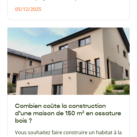
nécessite un savoir-faire technique spécifique,
05/12/2025
un sens de l’organisation et une connaissance
des exigences règlementaires françaises et
locales. Faire appel à Maisons Naturéa,
premier réseau français de constructeurs de
maisons bois est un gage de qualité.
Combien coûte la construction
d’une maison de 150 m² en ossature
bois ?
Vous souhaitez faire construire un habitat à la