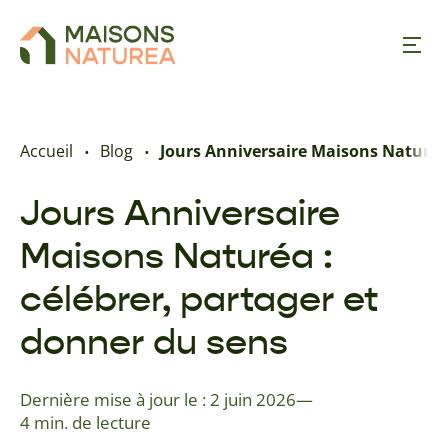
Nos inspirations
Accueil
Blog
Jours Anniversaire Maisons Naturéa 
Nos réalisations
Jours Anniversaire
Maisons Naturéa :
Nos offres
célébrer, partager et
À propos
donner du sens
Trouver une agence
Dernière mise à jour le : 2 juin 2026
—
4 min. de lecture
Contact