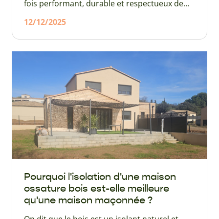
fois performant, durable et respectueux de
l’environnement de 150 m² ? Aujourd’hui, les
12/12/2025
maisons à ossature bois séduisent de plus en
plus de particuliers, à la fois pour leurs
performances énergétiques, leur durabilité,
leur sécurité et aussi pour la rapidité de
l’exécution du chantier.
Pourquoi l'isolation d'une maison
ossature bois est-elle meilleure
qu'une maison maçonnée ?
On dit que le bois est un isolant naturel et