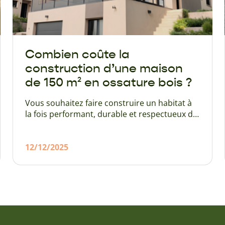
Combien coûte la
construction d’une maison
de 150 m² en ossature bois ?
Vous souhaitez faire construire un habitat à
la fois performant, durable et respectueux de
l’environnement de 150 m² ? Aujourd’hui, les
maisons à ossature bois séduisent de plus en
plus de particuliers, à la fois pour leurs
12/12/2025
performances énergétiques, leur durabilité,
leur sécurité et aussi pour la rapidité de
l’exécution du chantier.