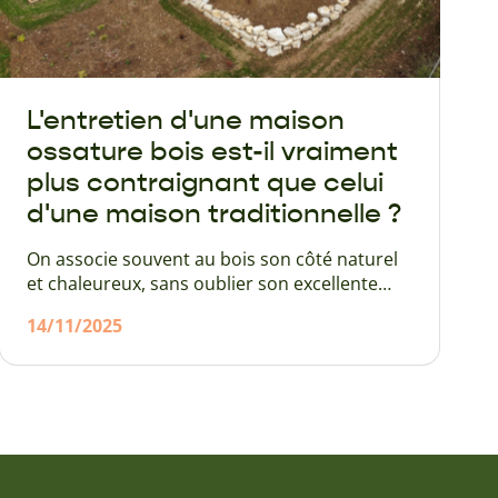
L'entretien d'une maison
ossature bois est-il vraiment
plus contraignant que celui
d'une maison traditionnelle ?
On associe souvent au bois son côté naturel
et chaleureux, sans oublier son excellente
isolation naturelle. Toutefois, il n'est pas rare
14/11/2025
de trouver aussi des voix prétendant qu'il
nécessiterait davantage d'entretien qu'un
autre matériau. C'est plutôt vrai pour
certaines essences de bois qui sont
particulièrement putrescibles et sensibles
aux insectes. Mais peut-on dire que cela
s'applique pour une maison à ossature en