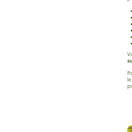
Vo
s
Po
le
po