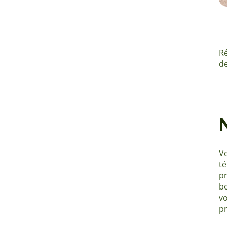
Ré
de
V
t
p
b
vo
pr