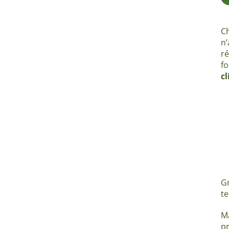
C
n
ré
f
cl
Gr
te
M
pr