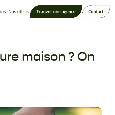
ions
Nos offres
Trouver une agence
Contact
uture maison ? On