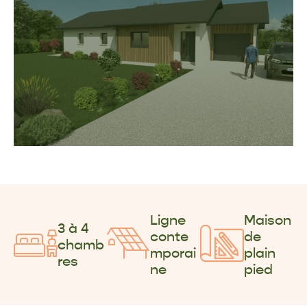
Ligne
Maison
3 à 4
conte
de
chamb
mporai
plain
res
ne
pied