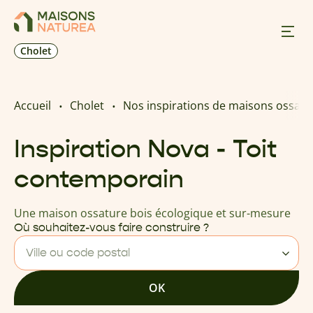
Cholet
Nos inspirations
Accueil
Cholet
Nos inspirations de maisons ossatu
Nos réalisations
Inspiration Nova - Toit
contemporain
Nos offres
Une maison ossature bois écologique et sur-mesure
Prendre RDV
Où souhaitez-vous faire construire ?
Ville ou code postal
+33 2 41 62 30 84
OK