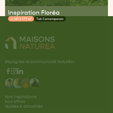
Inspiration Floréa
145 à 177 m²
Toit Contemporain
Rejoignez la communauté Naturéa :
Nos inspirations
Nos offres
Guides & actualités