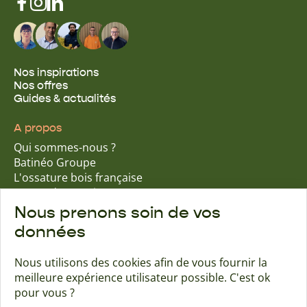
Nos inspirations
Nos offres
Guides & actualités
A propos
Qui sommes-nous ?
Batinéo Groupe
L'ossature bois française
15 ans d'expertise
Nos engagements écologiques
Nous prenons soin de vos
Nos garanties assurantielles
données
Nous utilisons des cookies afin de vous fournir la
meilleure expérience utilisateur possible. C'est ok
Trouver une agence
Contact
pour vous ?