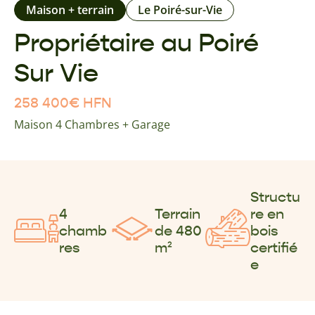
Maison + terrain
Le Poiré-sur-Vie
Propriétaire au Poiré
Sur Vie
258 400
€
HFN
Maison 4 Chambres + Garage
Structu
4
Terrain
re en
chamb
de 480
bois
res
m²
certifié
e