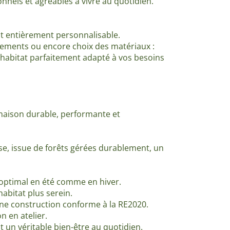
nels et agréables à vivre au quotidien.
st entièrement personnalisable.
uipements ou encore choix des matériaux :
abitat parfaitement adapté à vos besoins
 maison durable, performante et
se, issue de forêts gérées durablement, un
 optimal en été comme en hiver.
bitat plus serein.
e construction conforme à la RE2020.
n en atelier.
t un véritable bien-être au quotidien.