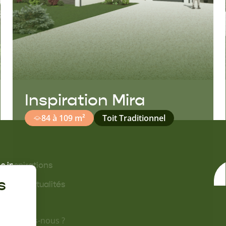
Inspiration Mira
84 à 109 m²
Toit Traditionnel
s inspirations
s offres
s
ides & actualités
propos
i sommes-nous ?