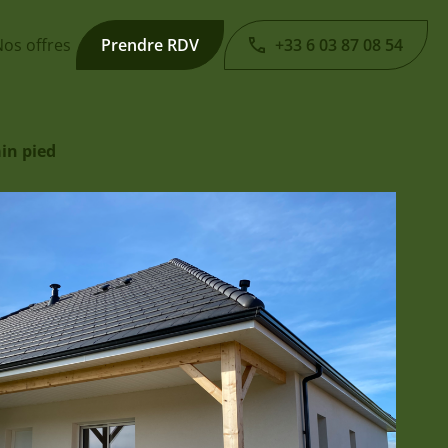
os offres
Prendre RDV
+33 6 03 87 08 54
ain pied