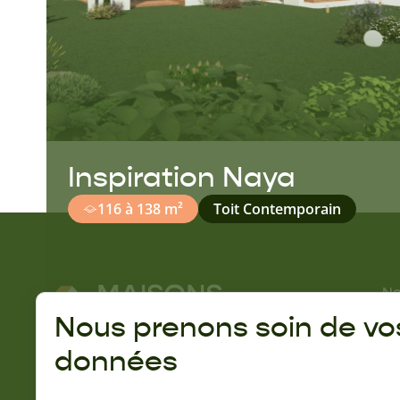
Inspiration Naya
116 à 138 m²
Toit Contemporain
No
No
Nous prenons soin de vo
Gu
données
A 
Rejoignez la communauté Naturéa :
Qu