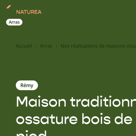
Arras
Accueil
Arras
Nos réalisations de maisons oss
Rémy
Maison traditionn
ossature bois de 