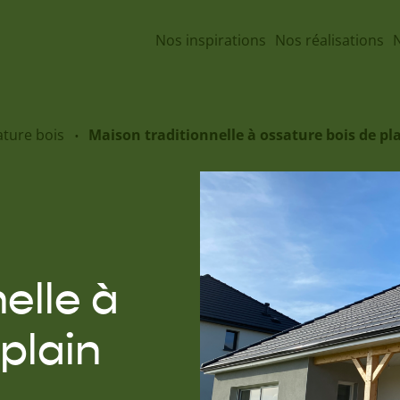
Nos inspirations
Nos réalisations
N
ature bois
Maison traditionnelle à ossature bois de pl
elle à
plain