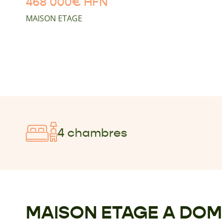
468 000
€
HFN
MAISON ETAGE
4 chambres
MAISON ETAGE A DO