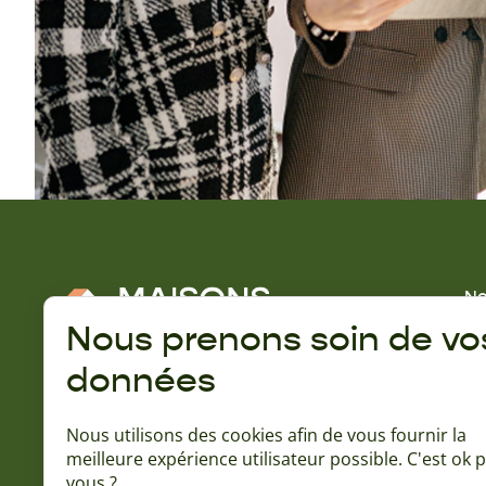
No
No
Nous prenons soin de vo
Gu
données
A 
Rejoignez la communauté Naturéa :
Qu
Nous utilisons des cookies afin de vous fournir la
Ba
meilleure expérience utilisateur possible. C'est ok 
L'
vous ?