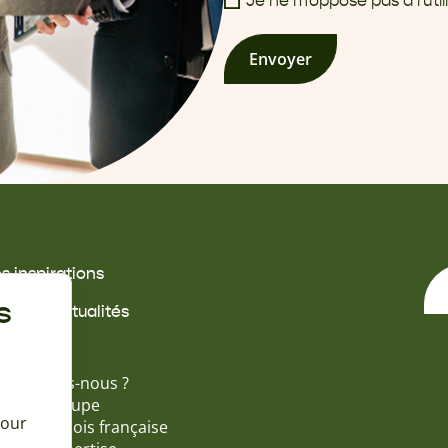
Je ne m'oppose pas à l'ut
Envoyer
s inspirations
s offres
s
ides & actualités
propos
i sommes-nous ?
tinéo Groupe
pour
ossature bois française