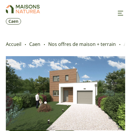
Caen
Nos inspirations
Accueil
Caen
Nos offres de maison + terrain
Aut
Nos réalisations
Nos offres
Prendre RDV
+33 2 31 84 06 85