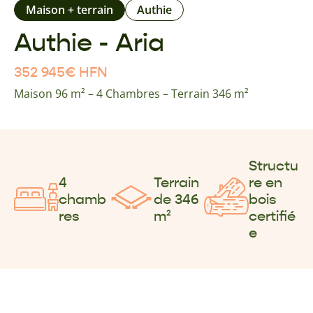
Maison + terrain
Authie
Authie - Aria
352 945
€
HFN
Maison 96 m² – 4 Chambres – Terrain 346 m²
Structu
4
Terrain
re en
chamb
de 346
bois
res
m²
certifié
e