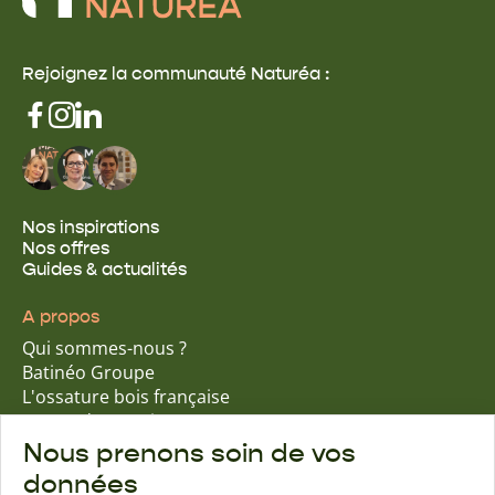
Rejoignez la communauté Naturéa :
Nos inspirations
Nos offres
Guides & actualités
A propos
Qui sommes-nous ?
Batinéo Groupe
L'ossature bois française
15 ans d'expertise
Nos engagements écologiques
Nous prenons soin de vos
Nos garanties assurantielles
données