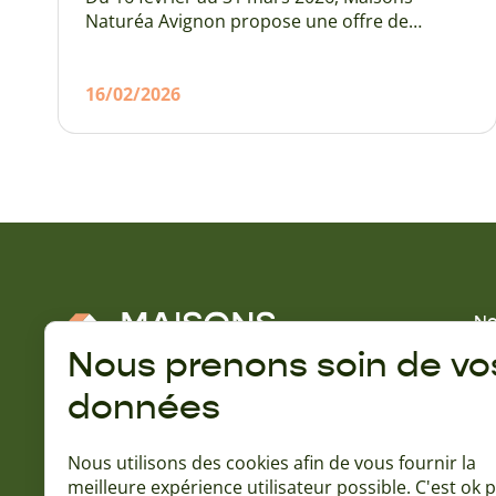
Naturéa Avignon propose une offre de
parrainage exceptionnelle : 800 € pour le
parrain et 800 € pour le filleul, sous
conditions, pour toute recommandation
16/02/2026
aboutissant à un projet de construction.
No
No
Nous prenons soin de vo
Gu
données
A 
Rejoignez la communauté Naturéa :
Qu
Nous utilisons des cookies afin de vous fournir la
Ba
meilleure expérience utilisateur possible. C'est ok 
L'