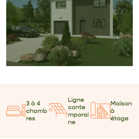
Ligne
3 à 4
Maison
conte
chamb
à
mporai
res
étage
ne