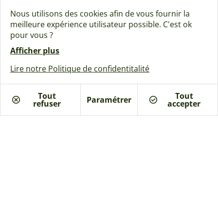
Rejoignez la communauté Naturéa :
Nous utilisons des cookies afin de vous fournir la
meilleure expérience utilisateur possible. C'est ok
pour vous ?
Afficher plus
Lire notre Politique de confidentitalité
Nos inspirations
Nos offres
Tout
Tout
Guides & actualités
Paramétrer
refuser
Je suis intéressé
accepter
A propos
Qui sommes-nous ?
Batinéo Groupe
L'ossature bois française
15 ans d'expertise
Nos engagements écologiques
Nos garanties assurantielles