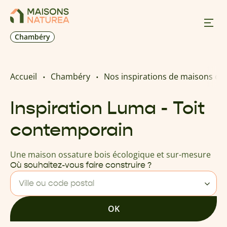
Chambéry
Nos inspirations
Accueil
Chambéry
Nos inspirations de maisons os
Nos réalisations
Inspiration Luma - Toit
contemporain
Nos offres
Une maison ossature bois écologique et sur-mesure
Prendre RDV
Où souhaitez-vous faire construire ?
Ville ou code postal
+33 4 50 24 66 08
OK