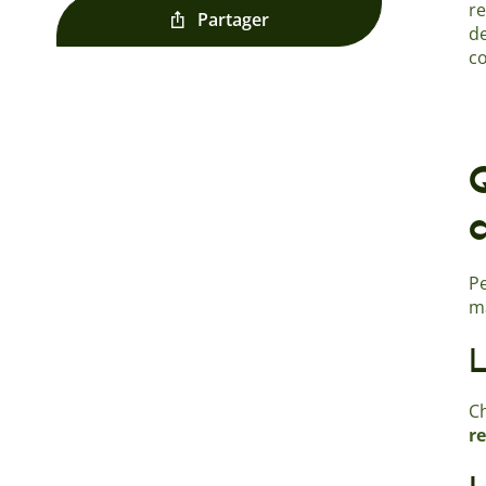
re
Partager
de
co
Pe
ma
L
C
re