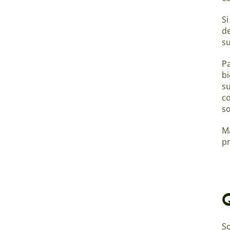
Si
de
su
Pa
bi
su
co
so
M
pr
S