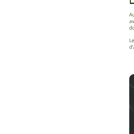
L
Au
av
do
Le
d’