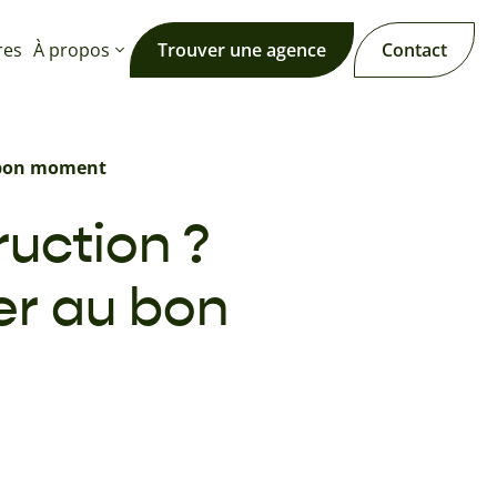
res
À propos
Trouver une agence
Contact
u bon moment
uction ?
er au bon