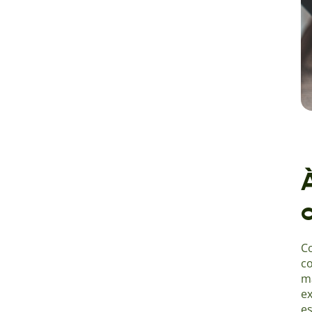
Co
c
ma
ex
es