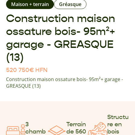
Maison + terrain
Gréasque
Construction maison
ossature bois- 95m²+
garage - GREASQUE
(13)
520 750
€
HFN
Construction maison ossature bois- 95m²+ garage -
GREASQUE (13)
Structu
3
Terrain
re en
chamb
de 560
bois