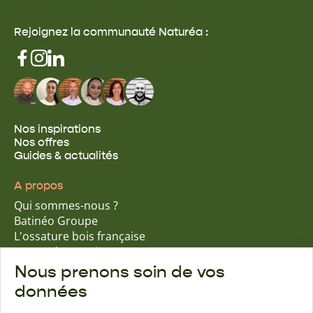
Rejoignez la communauté Naturéa :
Nos inspirations
Nos offres
Guides & actualités
A propos
Qui sommes-nous ?
Batinéo Groupe
L'ossature bois française
15 ans d'expertise
Nos engagements écologiques
Nous prenons soin de vos
Nos garanties assurantielles
données