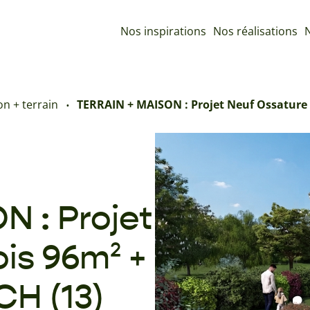
Nos inspirations
Nos réalisations
N
n + terrain
TERRAIN + MAISON : Projet Neuf Ossature 
 : Projet
is 96m² +
H (13)