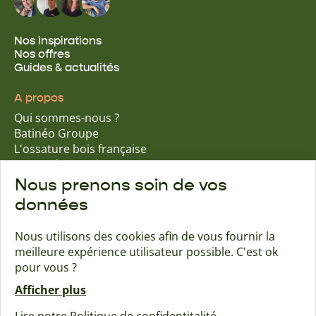
Nos inspirations
Nos offres
Guides & actualités
A propos
Qui sommes-nous ?
Batinéo Groupe
L'ossature bois française
15 ans d'expertise
Nos engagements écologiques
Nous prenons soin de vos
Nos garanties assurantielles
données
Nous utilisons des cookies afin de vous fournir la
meilleure expérience utilisateur possible. C'est ok
Trouver une agence
Contact
pour vous ?
Afficher plus
Maisons Naturéa