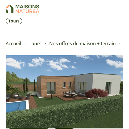
Tours
Nos inspirations
Accueil
Tours
Nos offres de maison + terrain
Te
Nos réalisations
Nos offres
Prendre RDV
+33 2 47 50 00 47