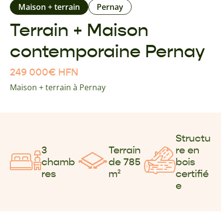
Maison + terrain
Pernay
Terrain + Maison
contemporaine Pernay
249 000
€
HFN
Maison + terrain à Pernay
Structu
3
Terrain
re en
chamb
de 785
bois
res
m²
certifié
e