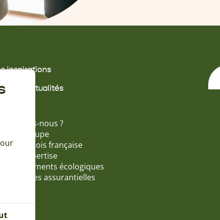
s inspirations
s offres
s
ides & actualités
propos
i sommes-nous ?
tinéo Groupe
pour
ossature bois française
 ans d'expertise
s engagements écologiques
s garanties assurantielles
ut