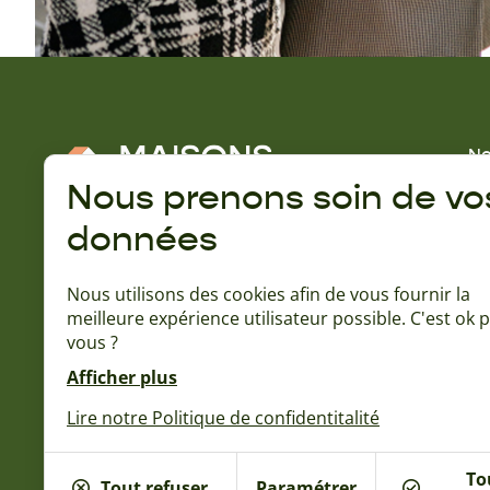
No
No
Nous prenons soin de vo
Gu
données
A 
Rejoignez la communauté Naturéa :
Qu
Nous utilisons des cookies afin de vous fournir la
Ba
meilleure expérience utilisateur possible. C'est ok 
L'
vous ?
15
No
Afficher plus
No
Lire notre Politique de confidentitalité
To
Tout refuser
Paramétrer