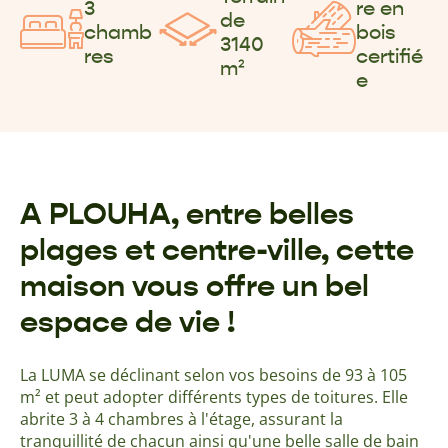
3
re en
de
chamb
bois
3140
res
certifié
m²
e
A PLOUHA, entre belles
plages et centre-ville, cette
maison vous offre un bel
espace de vie !
La LUMA se déclinant selon vos besoins de 93 à 105
m² et peut adopter différents types de toitures. Elle
abrite 3 à 4 chambres à l'étage, assurant la
tranquillité de chacun ainsi qu'une belle salle de bain