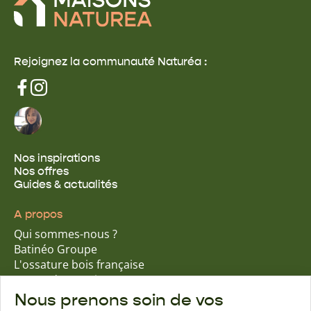
Rejoignez la communauté Naturéa :
Nos inspirations
Nos offres
Guides & actualités
A propos
Qui sommes-nous ?
Batinéo Groupe
L'ossature bois française
15 ans d'expertise
Nos engagements écologiques
Nous prenons soin de vos
Nos garanties assurantielles