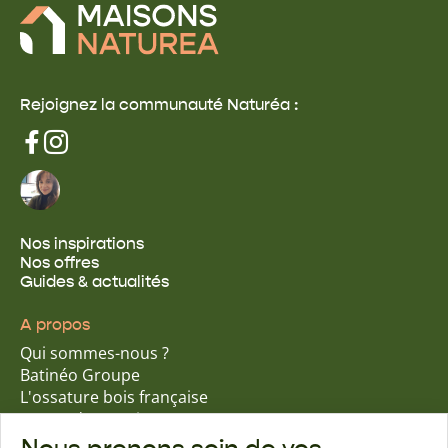
Rejoignez la communauté Naturéa :
Nos inspirations
Nos offres
Guides & actualités
A propos
Qui sommes-nous ?
Batinéo Groupe
L'ossature bois française
15 ans d'expertise
Nos engagements écologiques