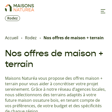
Rodez
Nos inspirations
Accueil
Rodez
Nos offres de maison + terrain
Nos réalisations
Nos offres de maison +
terrain
Nos offres
Maisons Naturéa vous propose des offres maison +
Prendre RDV
terrain pour vous aider à concrétiser votre projet
sereinement. Grâce à notre réseau d’agences locales,
+33 5 65 73 17 33
nous sélectionnons des terrains adaptés à votre
future maison ossature bois, en tenant compte de
vos préférences, de votre budget et des spécificités
de chaque région.