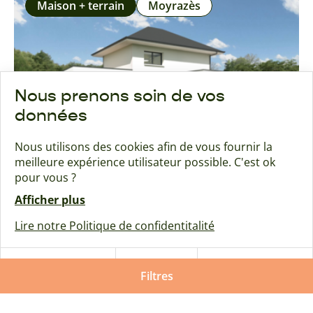
Maison + terrain
Moyrazès
Nous prenons soin de vos
données
Nous utilisons des cookies afin de vous fournir la
meilleure expérience utilisateur possible. C'est ok
pour vous ?
Afficher plus
Terrain + maison 116m² à Moyrazès (12160)
Lire notre Politique de confidentitalité
376 950
€
Terrain + maison 116m² à Moyrazès (12160).
Tout
Tout
Paramétrer
refuser
Filtres
accepter
Maison + terrain
Valady