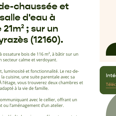
-de-chaussée et
alle d'eau à
 21m² ; sur un
yrazès (12160).
ossature bois de 116 m², à bâtir sur un
un secteur calme et verdoyant.
, luminosité et fonctionnalité. Le rez-de-
Int
 la cuisine, une suite parentale avec sa
. À l’étage, vous trouverez deux chambres et
Télé
dapté à la vie de famille.
Rens
broc
mmuniquant avec le cellier, offrant un
t ou l’aménagement d’un atelier.