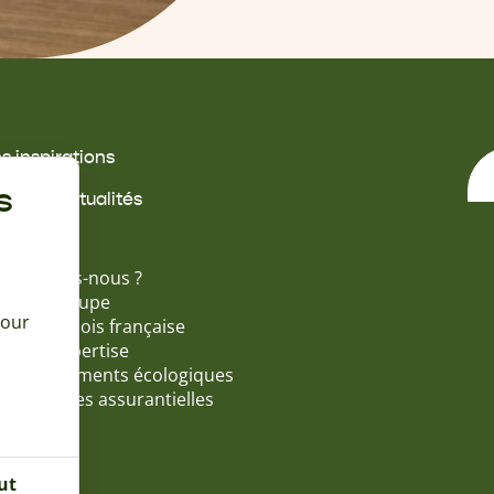
s inspirations
s offres
s
ides & actualités
propos
i sommes-nous ?
tinéo Groupe
pour
ossature bois française
 ans d'expertise
s engagements écologiques
s garanties assurantielles
ut