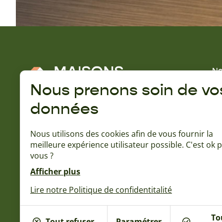
No
No
Nous prenons soin de vo
Gu
données
A 
Rejoignez la communauté Naturéa :
Qu
Nous utilisons des cookies afin de vous fournir la
Ba
meilleure expérience utilisateur possible. C'est ok 
L'
vous ?
15
No
Afficher plus
No
Lire notre Politique de confidentitalité
To
Tout refuser
Paramétrer