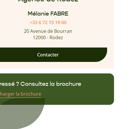
Mélanie FABRE
+33 6 72 15 19 00
20 Avenue de Bourran
12000 - Rodez
Contacter
éressé ? Consultez la brochure
charger la brochure
eignez votre email pour recevoir votre
hure.