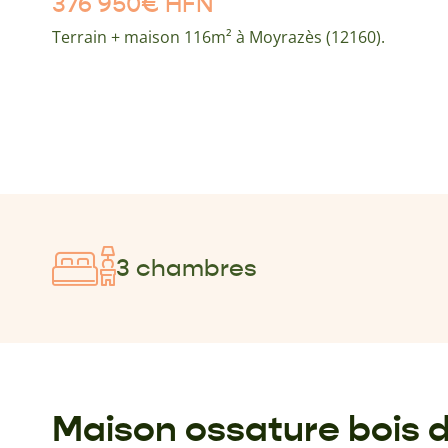
376 950
€
HFN
Terrain + maison 116m² à Moyrazès (12160).
3 chambres
Maison ossature bois 