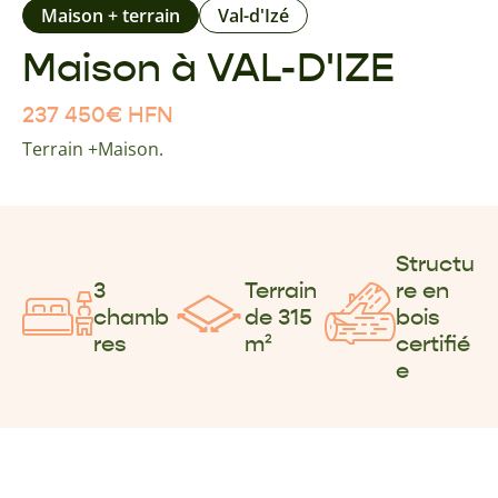
Maison + terrain
Val-d'Izé
Maison à VAL-D'IZE
237 450
€
HFN
Terrain +Maison.
Structu
3
Terrain
re en
chamb
de 315
bois
res
m²
certifié
e