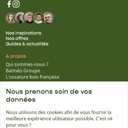
Nos inspirations
Nos offres
Guides & actualités
A propos
Qui sommes-nous ?
Batinéo Groupe
L'ossature bois française
15 ans d'expertise
Nos engagements écologiques
Nous prenons soin de vos
Nos garanties assurantielles
données
Nous utilisons des cookies afin de vous fournir la
meilleure expérience utilisateur possible. C'est ok
Trouver une agence
Contact
pour vous ?