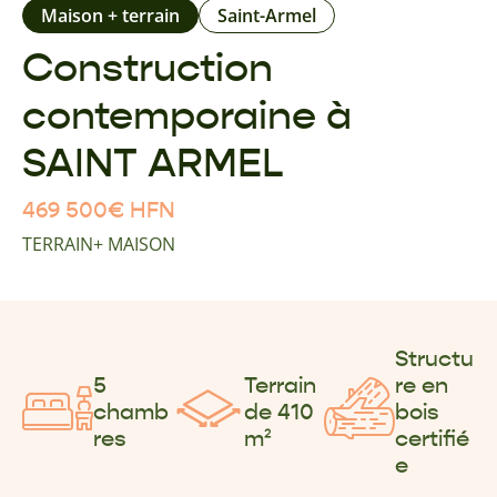
Maison + terrain
Saint-Armel
Construction
contemporaine à
SAINT ARMEL
469 500
€
HFN
TERRAIN+ MAISON
Structu
5
Terrain
re en
chamb
de 410
bois
res
m²
certifié
e