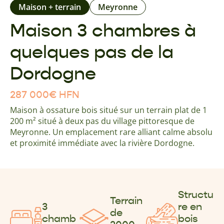
Maison + terrain
Meyronne
Maison 3 chambres à
quelques pas de la
Dordogne
287 000
€
HFN
Maison à ossature bois situé sur un terrain plat de 1
200 m² situé à deux pas du village pittoresque de
Meyronne. Un emplacement rare alliant calme absolu
et proximité immédiate avec la rivière Dordogne.
Structu
Terrain
3
re en
de
chamb
bois