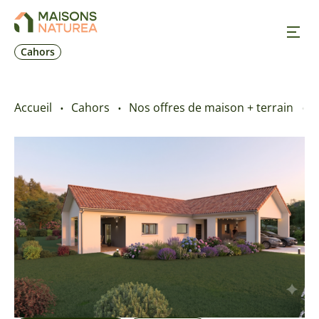
Cahors
Nos inspirations
Accueil
Cahors
Nos offres de maison + terrain
M
Nos réalisations
Nos offres
Prendre RDV
+33 5 65 31 12 87