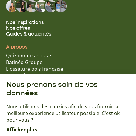
Nos inspirations
Nos offres
Guides & actualités
A propos
Qui sommes-nous ?
Batinéo Groupe
L'ossature bois française
15 ans d'expertise
Nos engagements écologiques
Nous prenons soin de vos
Nos garanties assurantielles
données
Nous utilisons des cookies afin de vous fournir la
meilleure expérience utilisateur possible. C'est ok
Trouver une agence
Contact
pour vous ?
Afficher plus