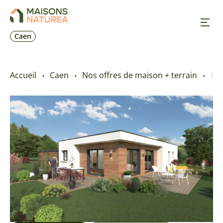
Caen
Nos inspirations
Accueil
Caen
Nos offres de maison + terrain
Le 
Nos réalisations
Nos offres
Prendre RDV
+33 2 31 84 06 85