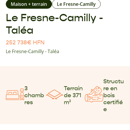
Maison + terrain
Le Fresne-Camilly
Le Fresne-Camilly -
Taléa
252 738
€
HFN
Le Fresne-Camilly - Taléa
Structu
3
Terrain
re en
chamb
de 371
bois
res
m²
certifié
e