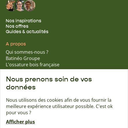
Nos inspirations
Nos offres
Guides & actualités
A propos
Qui sommes-nous ?
Batinéo Groupe
L'ossature bois française
15 ans d'expertise
Nos engagements écologiques
Nous prenons soin de vos
Nos garanties assurantielles
données
Nous utilisons des cookies afin de vous fournir la
meilleure expérience utilisateur possible. C'est ok
Trouver une agence
Contact
pour vous ?
Afficher plus