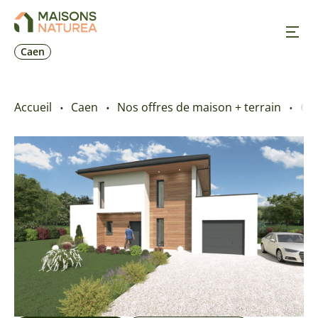
Caen
Nos inspirations
Accueil
Caen
Nos offres de maison + terrain
Cre
Nos réalisations
Nos offres
Prendre RDV
+33 2 31 84 06 85