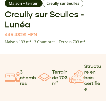
Maison + terrain
Creully sur Seulles
Creully sur Seulles -
Lunéa
445 482
€
HFN
Maison 133 m² - 3 Chambres - Terrain 703 m²
Structu
3
Terrain
re en
chamb
de 703
bois
res
m²
certifié
e