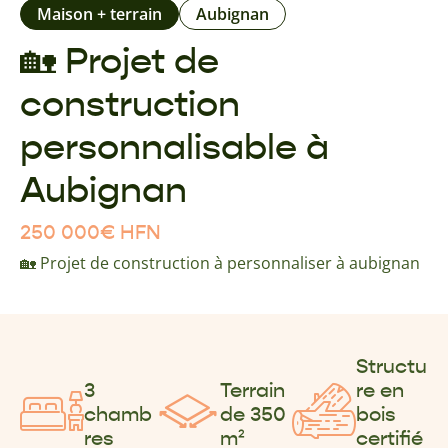
Maison + terrain
Aubignan
🏡 Projet de
construction
personnalisable à
Aubignan
250 000
€
HFN
🏡 Projet de construction à personnaliser à aubignan
Structu
3
Terrain
re en
chamb
de 350
bois
res
m²
certifié