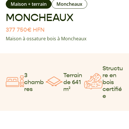
Maison + terrain
Moncheaux
MONCHEAUX
377 750
€
HFN
Maison à ossature bois à Moncheaux
Structu
3
Terrain
re en
chamb
de 641
bois
res
m²
certifié
e