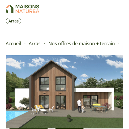
Arras
Nos inspirations
Accueil
Arras
Nos offres de maison + terrain
M
Nos réalisations
Nos offres
Prendre RDV
+33 6 03 87 08 54