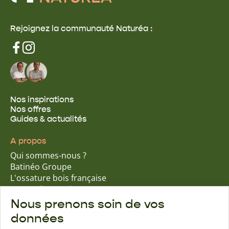
Rejoignez la communauté Naturéa :
Nos inspirations
Nos offres
Guides & actualités
A propos
Qui sommes-nous ?
Batinéo Groupe
L'ossature bois française
15 ans d'expertise
Nos engagements écologiques
Nous prenons soin de vos
Nos garanties assurantielles
données