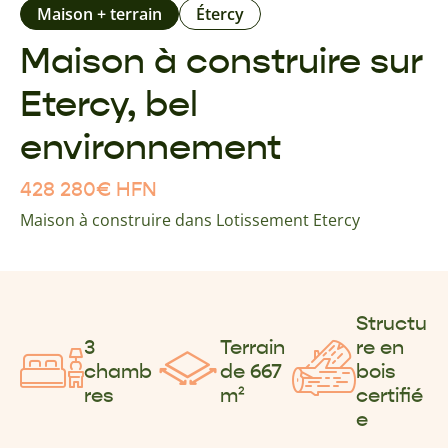
Maison + terrain
Étercy
Maison à construire sur
Etercy, bel
environnement
428 280
€
HFN
Maison à construire dans Lotissement Etercy
Structu
3
Terrain
re en
chamb
de 667
bois
res
m²
certifié
e