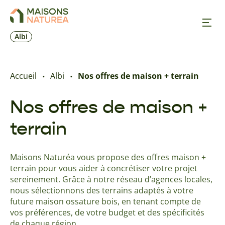
Albi
Nos inspirations
Accueil
Albi
Nos offres de maison + terrain
Nos réalisations
Nos offres de maison +
terrain
Nos offres
Maisons Naturéa vous propose des offres maison +
Prendre RDV
terrain pour vous aider à concrétiser votre projet
sereinement. Grâce à notre réseau d’agences locales,
+33 5 32 09 70 17
nous sélectionnons des terrains adaptés à votre
future maison ossature bois, en tenant compte de
vos préférences, de votre budget et des spécificités
de chaque région.