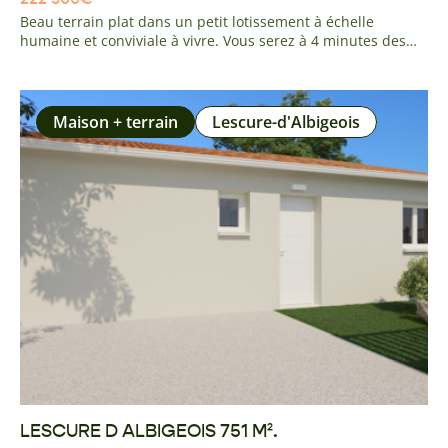
Beau terrain plat dans un petit lotissement à échelle
humaine et conviviale à vivre. Vous serez à 4 minutes des
commerces et établissements scolaires du centre du village.
A 10 minutes du centre de Montauban et de la gare TGV. 35
minutes de Toulouse. Pas de frais à prévoir entièrement
viabilisé
Maison + terrain
Lescure-d'Albigeois
LESCURE D ALBIGEOIS 751 M².