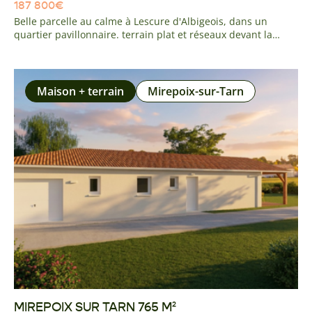
187 800
€
Belle parcelle au calme à Lescure d'Albigeois, dans un
quartier pavillonnaire. terrain plat et réseaux devant la
parcelle. Vous serez a deux minutes de l'axe A68 TOULOUSE
RODEZ, a 5 minutes du centre du village des ses écoles,
commerces et commodités, ainsi qu'à 5 minutes des
premiers centre commerciaux d'Albi.
Maison + terrain
Mirepoix-sur-Tarn
MIREPOIX SUR TARN 765 M²