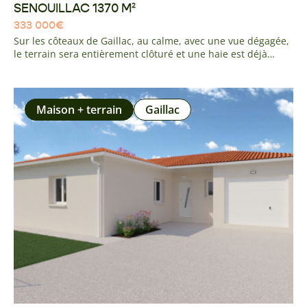
SENOUILLAC 1370 M²
333 000
€
Sur les côteaux de Gaillac, au calme, avec une vue dégagée,
le terrain sera entièrement clôturé et une haie est déjà
présente . La parcelle est en retrait de la route avec un
chemin d'accès. La viabilisation (eau/élec/tout à l'égout) sera
réalisée et installée en limite de propriété. A 5 minutes de
Gaillac, 10 minutes de l'accès A68 ALBI - GAILLAC
Maison + terrain
Gaillac