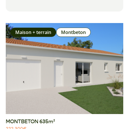
Maison + terrain
Montbeton
MONTBETON 635m²
222 300
€