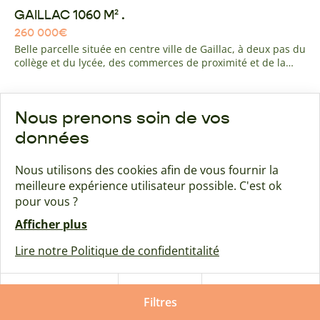
GAILLAC 1060 M² .
260 000
€
Belle parcelle située en centre ville de Gaillac, à deux pas du
collège et du lycée, des commerces de proximité et de la
route d'Albi. quartier résidentiel calme avec navette gratuite
pour l'hyper centre de gaillac à 10 minutes à pied.
Nous prenons soin de vos
Maison + terrain
Bernac
données
Nous utilisons des cookies afin de vous fournir la
meilleure expérience utilisateur possible. C'est ok
pour vous ?
Afficher plus
Lire notre Politique de confidentitalité
Tout
Tout
Paramétrer
refuser
Filtres
accepter