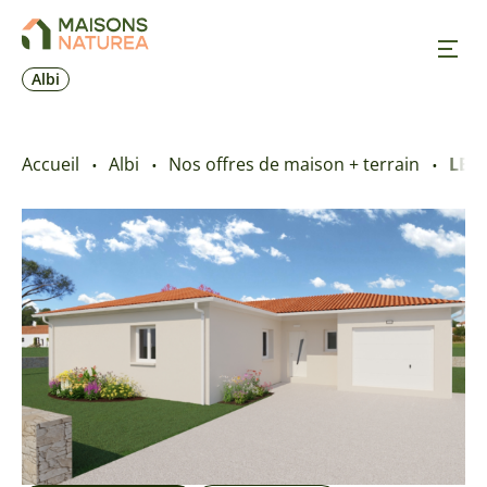
Albi
Nos inspirations
Accueil
Albi
Nos offres de maison + terrain
LE 
Nos réalisations
Nos offres
Prendre RDV
+33 5 32 09 70 17