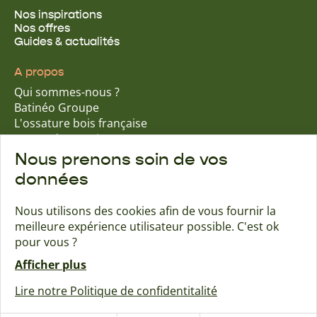
Nos inspirations
Nos offres
Guides & actualités
A propos
Qui sommes-nous ?
Batinéo Groupe
L'ossature bois française
15 ans d'expertise
Nos engagements écologiques
Nous prenons soin de vos
Nos garanties assurantielles
données
Nous utilisons des cookies afin de vous fournir la
meilleure expérience utilisateur possible. C'est ok
Trouver une agence
Contact
pour vous ?
Afficher plus
Maisons Naturéa
Lire notre Politique de confidentitalité
Créé avec passion par Pure illusion
Mentions légales