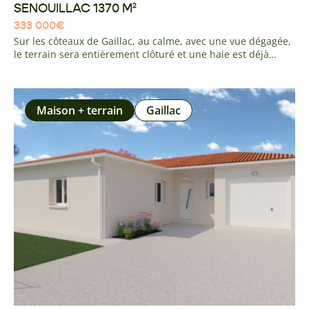
SENOUILLAC 1370 M²
333 000
€
Sur les côteaux de Gaillac, au calme, avec une vue dégagée,
le terrain sera entièrement clôturé et une haie est déjà
présente . La parcelle est en retrait de la route avec un
chemin d'accès. La viabilisation (eau/élec/tout à l'égout) sera
réalisée et installée en limite de propriété. A 5 minutes de
Gaillac, 10 minutes de l'accès A68 ALBI - GAILLAC
Maison + terrain
Gaillac