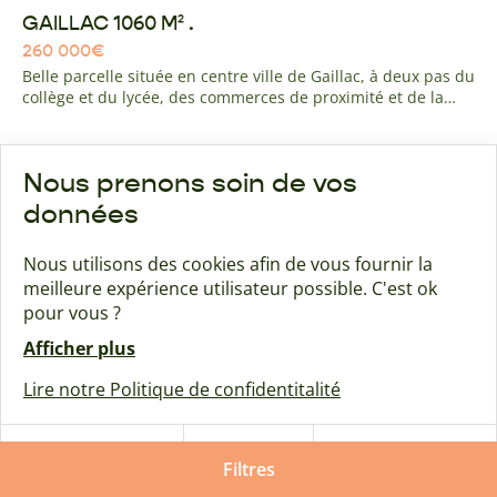
GAILLAC 1060 M² .
260 000
€
Belle parcelle située en centre ville de Gaillac, à deux pas du
collège et du lycée, des commerces de proximité et de la
route d'Albi. quartier résidentiel calme avec navette gratuite
pour l'hyper centre de gaillac à 10 minutes à pied.
Nous prenons soin de vos
Maison + terrain
Bernac
données
Nous utilisons des cookies afin de vous fournir la
meilleure expérience utilisateur possible. C'est ok
pour vous ?
Afficher plus
Lire notre Politique de confidentitalité
Tout
Tout
Paramétrer
refuser
Filtres
accepter