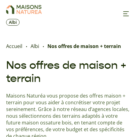
Albi
Nos inspirations
Accueil
Albi
Nos offres de maison + terrain
Nos réalisations
Nos offres de maison +
terrain
Nos offres
Maisons Naturéa vous propose des offres maison +
Prendre RDV
terrain pour vous aider à concrétiser votre projet
sereinement. Grâce à notre réseau d’agences locales,
+33 5 32 09 70 17
nous sélectionnons des terrains adaptés à votre
future maison ossature bois, en tenant compte de
vos préférences, de votre budget et des spécificités
de chaque région.