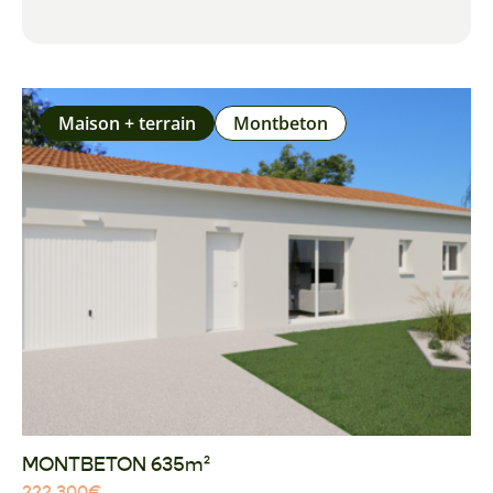
Maison + terrain
Montbeton
MONTBETON 635m²
222 300
€