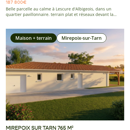
187 800
€
Belle parcelle au calme à Lescure d'Albigeois, dans un
quartier pavillonnaire. terrain plat et réseaux devant la
parcelle. Vous serez a deux minutes de l'axe A68 TOULOUSE
RODEZ, a 5 minutes du centre du village des ses écoles,
commerces et commodités, ainsi qu'à 5 minutes des
premiers centre commerciaux d'Albi.
Maison + terrain
Mirepoix-sur-Tarn
MIREPOIX SUR TARN 765 M²