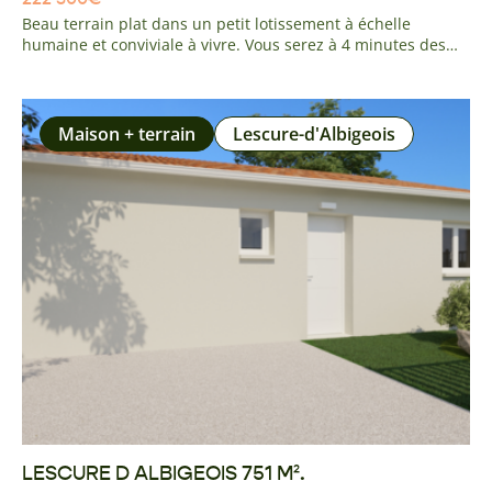
Beau terrain plat dans un petit lotissement à échelle
humaine et conviviale à vivre. Vous serez à 4 minutes des
commerces et établissements scolaires du centre du village.
A 10 minutes du centre de Montauban et de la gare TGV. 35
minutes de Toulouse. Pas de frais à prévoir entièrement
viabilisé
Maison + terrain
Lescure-d'Albigeois
LESCURE D ALBIGEOIS 751 M².