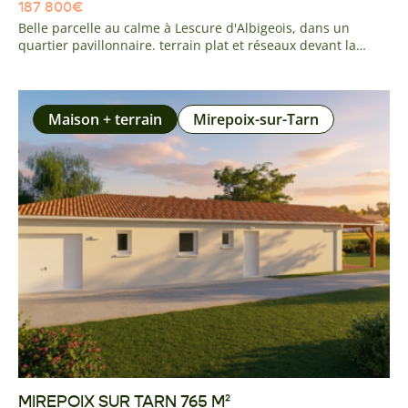
187 800
€
Belle parcelle au calme à Lescure d'Albigeois, dans un
quartier pavillonnaire. terrain plat et réseaux devant la
parcelle. Vous serez a deux minutes de l'axe A68 TOULOUSE
RODEZ, a 5 minutes du centre du village des ses écoles,
commerces et commodités, ainsi qu'à 5 minutes des
premiers centre commerciaux d'Albi.
Maison + terrain
Mirepoix-sur-Tarn
MIREPOIX SUR TARN 765 M²