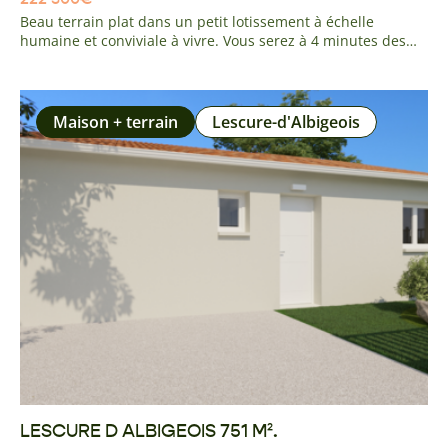
Beau terrain plat dans un petit lotissement à échelle
humaine et conviviale à vivre. Vous serez à 4 minutes des
commerces et établissements scolaires du centre du village.
A 10 minutes du centre de Montauban et de la gare TGV. 35
minutes de Toulouse. Pas de frais à prévoir entièrement
viabilisé
Maison + terrain
Lescure-d'Albigeois
LESCURE D ALBIGEOIS 751 M².