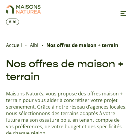
Albi
Nos inspirations
Accueil
Albi
Nos offres de maison + terrain
Nos réalisations
Nos offres de maison +
terrain
Nos offres
Maisons Naturéa vous propose des offres maison +
Prendre RDV
terrain pour vous aider à concrétiser votre projet
sereinement. Grâce à notre réseau d’agences locales,
+33 5 32 09 70 17
nous sélectionnons des terrains adaptés à votre
future maison ossature bois, en tenant compte de
vos préférences, de votre budget et des spécificités
de chaque région.