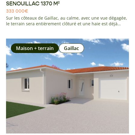
SENOUILLAC 1370 M²
333 000
€
Sur les côteaux de Gaillac, au calme, avec une vue dégagée,
le terrain sera entièrement clôturé et une haie est déjà
présente . La parcelle est en retrait de la route avec un
chemin d'accès. La viabilisation (eau/élec/tout à l'égout) sera
réalisée et installée en limite de propriété. A 5 minutes de
Gaillac, 10 minutes de l'accès A68 ALBI - GAILLAC
Maison + terrain
Gaillac