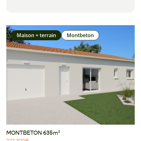
Maison + terrain
Montbeton
MONTBETON 635m²
222 300
€