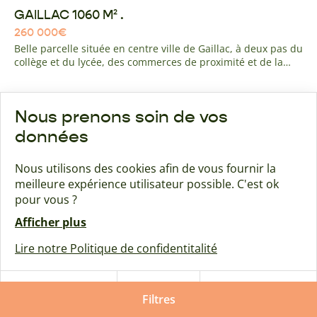
GAILLAC 1060 M² .
260 000
€
Belle parcelle située en centre ville de Gaillac, à deux pas du
collège et du lycée, des commerces de proximité et de la
route d'Albi. quartier résidentiel calme avec navette gratuite
pour l'hyper centre de gaillac à 10 minutes à pied.
Nous prenons soin de vos
Maison + terrain
Bernac
données
Nous utilisons des cookies afin de vous fournir la
meilleure expérience utilisateur possible. C'est ok
pour vous ?
Afficher plus
Lire notre Politique de confidentitalité
Tout
Tout
Paramétrer
refuser
Filtres
accepter