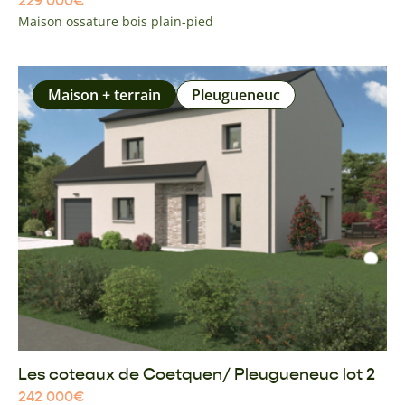
229 000
€
Maison ossature bois plain-pied
Maison + terrain
Pleugueneuc
Les coteaux de Coetquen/ Pleugueneuc lot 2
242 000
€