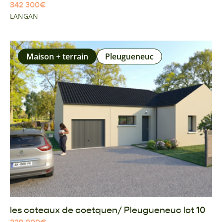
342 300
€
LANGAN
Maison + terrain
Pleugueneuc
les coteaux de coetquen/ Pleugueneuc lot 10