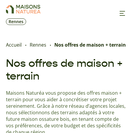
Rennes
Nos inspirations
Accueil
Rennes
Nos offres de maison + terrain
Nos réalisations
Nos offres de maison +
terrain
Nos offres
Maisons Naturéa vous propose des offres maison +
Prendre RDV
terrain pour vous aider à concrétiser votre projet
sereinement. Grâce à notre réseau d’agences locales,
+33 2 23 25 12 39
nous sélectionnons des terrains adaptés à votre
future maison ossature bois, en tenant compte de
vos préférences, de votre budget et des spécificités
de chaque région.