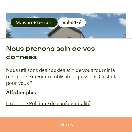
Maison + terrain
Val-d'Izé
Nous prenons soin de vos
données
Nous utilisons des cookies afin de vous fournir la
meilleure expérience utilisateur possible. C'est ok
pour vous ?
Afficher plus
Lire notre Politique de confidentitalité
Maison à VAL-D'IZE
Tout
Tout
237 450
€
Paramétrer
refuser
Filtres
accepter
Terrain +Maison.