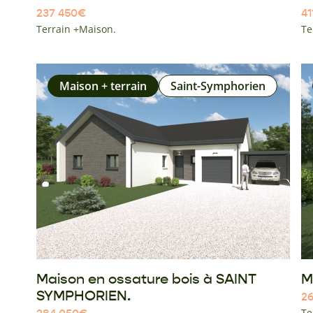
237 450
€
41
Terrain +Maison.
Te
Maison + terrain
Saint-Symphorien
Maison en ossature bois à SAINT
M
SYMPHORIEN.
26
Te