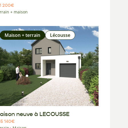
1 200
€
rrain + maison
Maison + terrain
Lécousse
aison neuve à LECOUSSE
5 140
€
rrain+ Maison