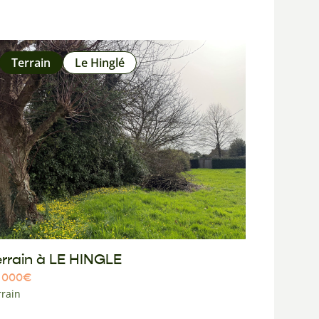
Terrain
Le Hinglé
errain à LE HINGLE
 000
€
rrain