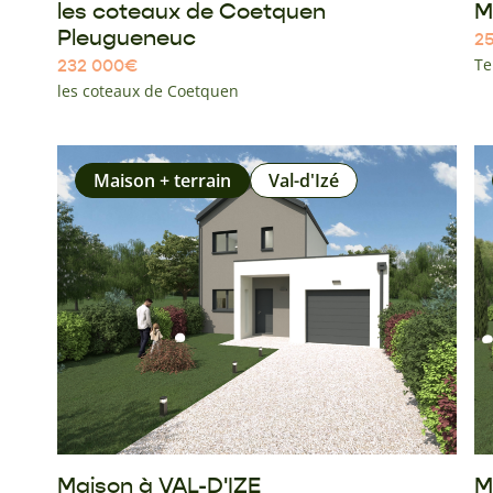
les coteaux de Coetquen
M
Pleugueneuc
25
Te
232 000
€
les coteaux de Coetquen
Maison + terrain
Val-d'Izé
Maison à VAL-D'IZE
M