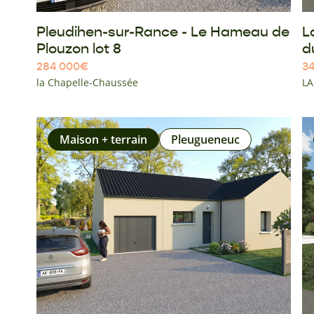
Pleudihen-sur-Rance - Le Hameau de
L
Plouzon lot 8
d
284 000
€
34
la Chapelle-Chaussée
L
Maison + terrain
Pleugueneuc