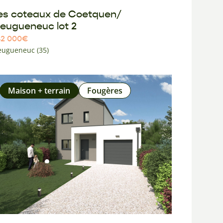
es coteaux de Coetquen/
leugueneuc lot 2
42 000
€
eugueneuc (35)
Maison + terrain
Fougères