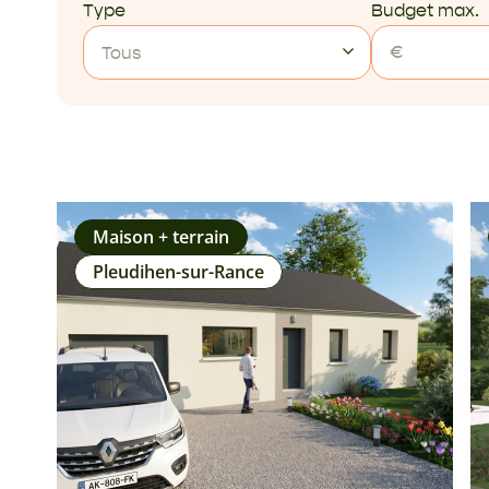
Type
Budget max.
Tous
Maison + terrain
Pleudihen-sur-Rance