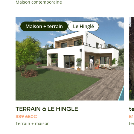
Maison contemporaine
Maison + terrain
Le Hinglé
TERRAIN à LE HINGLE
t
389 650
€
51
Terrain + maison
te