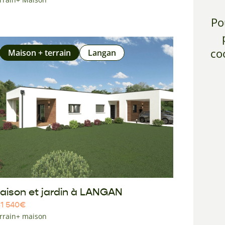
Po
co
Maison + terrain
Langan
aison et jardin à LANGAN
1 540
€
rrain+ maison