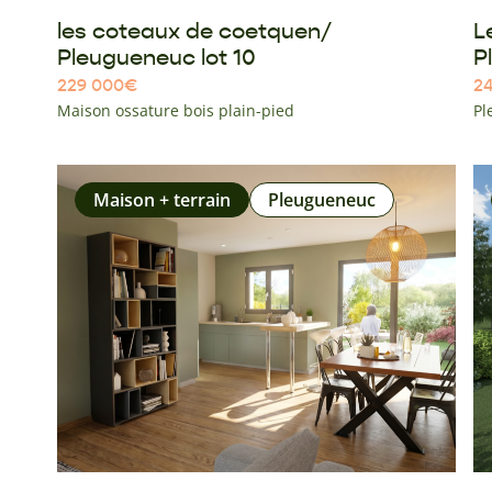
les coteaux de coetquen/
L
Pleugueneuc lot 10
P
229 000
€
2
Maison ossature bois plain-pied
Pl
Maison + terrain
Pleugueneuc