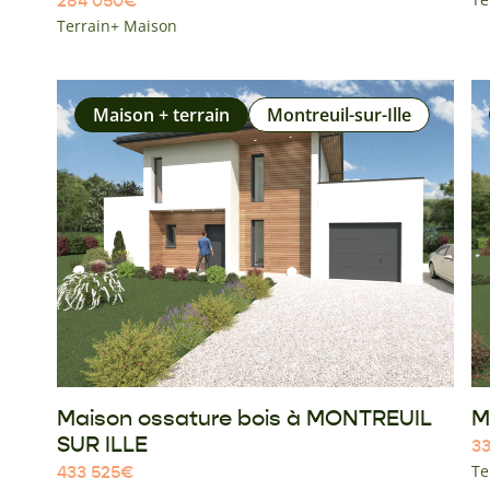
284 050
€
Terrain+ Maison
Maison + terrain
Montreuil-sur-Ille
Maison ossature bois à MONTREUIL
M
SUR ILLE
33
Te
433 525
€