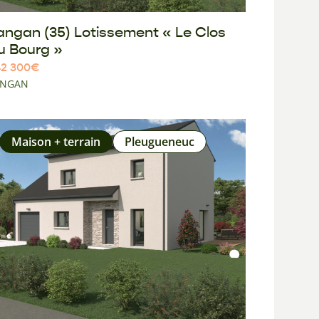
angan (35) Lotissement « Le Clos
u Bourg »
2 300
€
ANGAN
Maison + terrain
Pleugueneuc