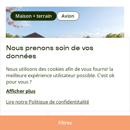
Maison + terrain
Avion
Nous prenons soin de vos
données
Nous utilisons des cookies afin de vous fournir la
meilleure expérience utilisateur possible. C'est ok
pour vous ?
Afficher plus
Lire notre Politique de confidentitalité
AVION
318 200
€
Tout
Tout
Maison à ossature bois à Avion
Paramétrer
refuser
Filtres
accepter