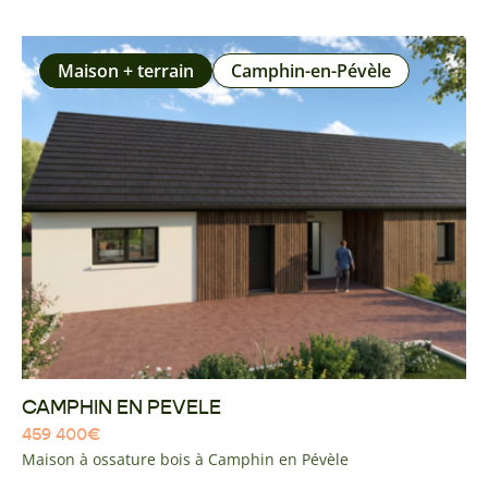
Maison + terrain
Camphin-en-Pévèle
CAMPHIN EN PEVELE
459 400
€
Maison à ossature bois à Camphin en Pévèle