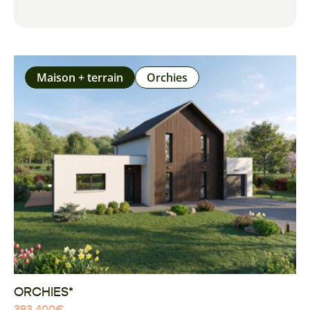
Maison + terrain
Orchies
ORCHIES*
393 400
€