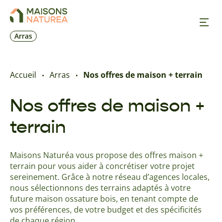
Arras
Nos inspirations
Accueil
Arras
Nos offres de maison + terrain
Nos réalisations
Nos offres de maison +
terrain
Nos offres
Maisons Naturéa vous propose des offres maison +
Prendre RDV
terrain pour vous aider à concrétiser votre projet
sereinement. Grâce à notre réseau d’agences locales,
+33 6 03 87 08 54
nous sélectionnons des terrains adaptés à votre
future maison ossature bois, en tenant compte de
vos préférences, de votre budget et des spécificités
de chaque région.