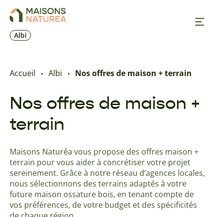
Albi
Nos inspirations
Accueil
Albi
Nos offres de maison + terrain
Nos réalisations
Nos offres de maison +
terrain
Nos offres
Maisons Naturéa vous propose des offres maison +
Prendre RDV
terrain pour vous aider à concrétiser votre projet
sereinement. Grâce à notre réseau d’agences locales,
+33 5 32 09 70 17
nous sélectionnons des terrains adaptés à votre
future maison ossature bois, en tenant compte de
vos préférences, de votre budget et des spécificités
de chaque région.