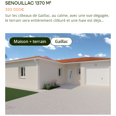
SENOUILLAC 1370 M²
333 000
€
Sur les côteaux de Gaillac, au calme, avec une vue dégagée,
le terrain sera entièrement clôturé et une haie est déjà
présente . La parcelle est en retrait de la route avec un
chemin d'accès. La viabilisation (eau/élec/tout à l'égout) sera
réalisée et installée en limite de propriété. A 5 minutes de
Gaillac, 10 minutes de l'accès A68 ALBI - GAILLAC
Maison + terrain
Gaillac