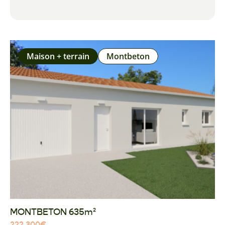
Maison + terrain
Montbeton
MONTBETON 635m²
222 300
€