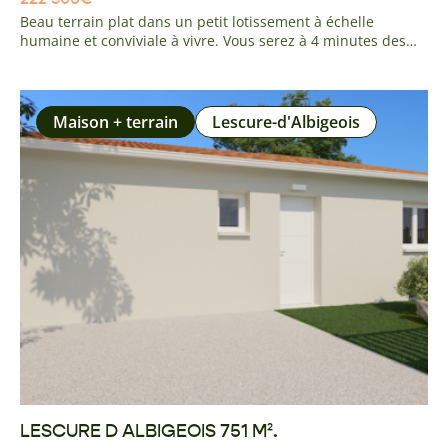
Beau terrain plat dans un petit lotissement à échelle
humaine et conviviale à vivre. Vous serez à 4 minutes des
commerces et établissements scolaires du centre du village.
A 10 minutes du centre de Montauban et de la gare TGV. 35
minutes de Toulouse. Pas de frais à prévoir entièrement
viabilisé
Maison + terrain
Lescure-d'Albigeois
LESCURE D ALBIGEOIS 751 M².