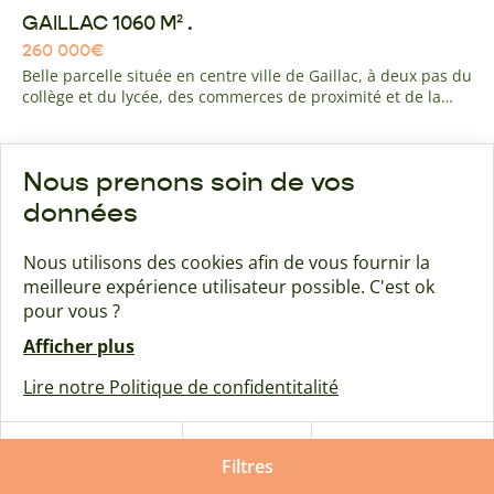
GAILLAC 1060 M² .
260 000
€
Belle parcelle située en centre ville de Gaillac, à deux pas du
collège et du lycée, des commerces de proximité et de la
route d'Albi. quartier résidentiel calme avec navette gratuite
pour l'hyper centre de gaillac à 10 minutes à pied.
Nous prenons soin de vos
Maison + terrain
Bernac
données
Nous utilisons des cookies afin de vous fournir la
meilleure expérience utilisateur possible. C'est ok
pour vous ?
Afficher plus
Lire notre Politique de confidentitalité
Tout
Tout
Paramétrer
refuser
Filtres
accepter