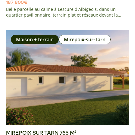
187 800
€
Belle parcelle au calme à Lescure d'Albigeois, dans un
quartier pavillonnaire. terrain plat et réseaux devant la
parcelle. Vous serez a deux minutes de l'axe A68 TOULOUSE
RODEZ, a 5 minutes du centre du village des ses écoles,
commerces et commodités, ainsi qu'à 5 minutes des
premiers centre commerciaux d'Albi.
Maison + terrain
Mirepoix-sur-Tarn
MIREPOIX SUR TARN 765 M²