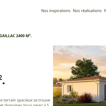
Nos inspirations
Nos réalisations
N
GAILLAC 2400 M².
.
e terrain spacieux se trouve
et domaines Vous serez à 5