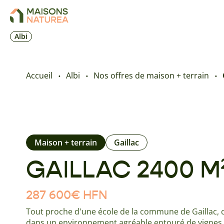
Albi
Accueil
Albi
Nos offres de maison + terrain
Maison + terrain
Gaillac
GAILLAC 2400 M²
287 600
€
HFN
Tout proche d'une école de la commune de Gaillac, c
dans un environnement agréable entouré de vignes 